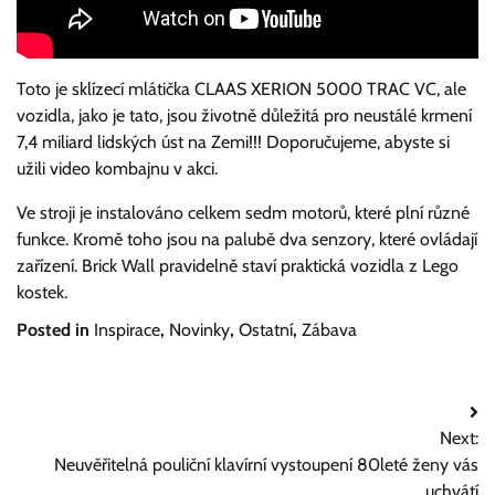
Toto je sklízecí mlátička CLAAS XERION 5000 TRAC VC, ale
vozidla, jako je tato, jsou životně důležitá pro neustálé krmení
7,4 miliard lidských úst na Zemi!!!
Doporučujeme, abyste si
užili video kombajnu v akci.
Ve stroji je instalováno celkem sedm motorů, které plní různé
funkce.
Kromě toho jsou na palubě dva senzory, které ovládají
zařízení.
Brick Wall pravidelně staví praktická vozidla z Lego
kostek.
Posted in
Inspirace
,
Novinky
,
Ostatní
,
Zábava
Navigace
Next:
pro
Neuvěřitelná pouliční klavírní vystoupení 80leté ženy vás
uchvátí