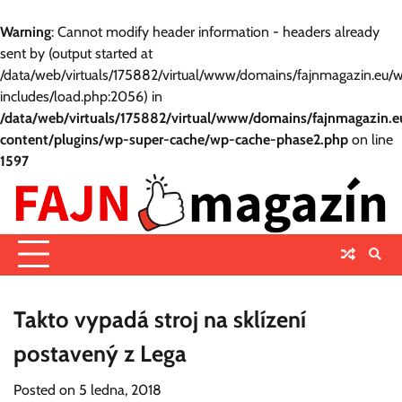
Warning
: Cannot modify header information - headers already
sent by (output started at
/data/web/virtuals/175882/virtual/www/domains/fajnmagazin.eu/
includes/load.php:2056) in
/data/web/virtuals/175882/virtual/www/domains/fajnmagazin.
content/plugins/wp-super-cache/wp-cache-phase2.php
on line
1597
Skip
to
content
Takto vypadá stroj na sklízení
postavený z Lega
Posted on
5 ledna, 2018